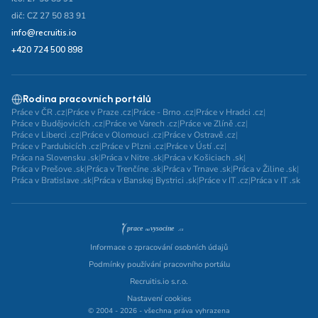
dič: CZ 27 50 83 91
info@recruitis.io
+420 724 500 898
Rodina pracovních portálů
Práce v ČR .cz
|
Práce v Praze .cz
|
Práce - Brno .cz
|
Práce v Hradci .cz
|
Práce v Budějovicích .cz
|
Práce ve Varech .cz
|
Práce ve Zlíně .cz
|
Práce v Liberci .cz
|
Práce v Olomouci .cz
|
Práce v Ostravě .cz
|
Práce v Pardubicích .cz
|
Práce v Plzni .cz
|
Práce v Ústí .cz
|
Práca na Slovensku .sk
|
Práca v Nitre .sk
|
Práca v Košiciach .sk
|
Práca v Prešove .sk
|
Práca v Trenčíne .sk
|
Práca v Trnave .sk
|
Práca v Žiline .sk
|
Práca v Bratislave .sk
|
Práca v Banskej Bystrici .sk
|
Práce v IT .cz
|
Práca v IT .sk
Informace o zpracování osobních údajů
Podmínky používání pracovního portálu
Recruitis.io s.r.o.
Nastavení cookies
© 2004 - 2026 - všechna práva vyhrazena