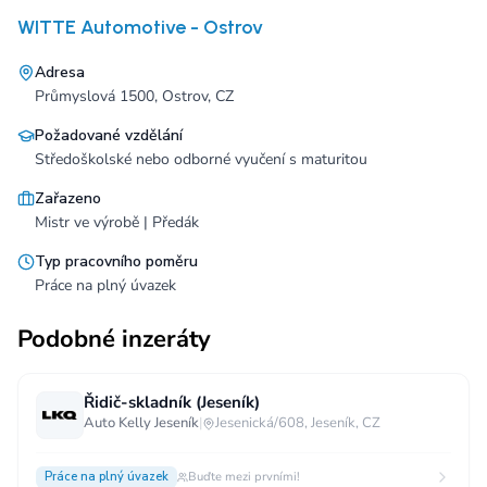
WITTE Automotive - Ostrov
Adresa
Průmyslová 1500, Ostrov, CZ
Požadované vzdělání
Středoškolské nebo odborné vyučení s maturitou
Zařazeno
Mistr ve výrobě | Předák
Typ pracovního poměru
Práce na plný úvazek
Podobné inzeráty
Řidič-skladník (Jeseník)
Auto Kelly Jeseník
|
Jesenická/608, Jeseník, CZ
Práce na plný úvazek
Buďte mezi prvními!