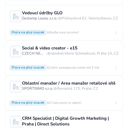
Vedoucí údržby GLO
Gestamp Louny, s.r.o.
|
Průmyslová 61, Velemyšleves, CZ
Práce na plný úvazek
Buďte mezi prvními!
Social & video creator - e15
CZECH NEWS CENTER a.s.
|
náměstí Marie Schmolkové, Praha 10, CZ
Práce na plný úvazek
Zatím zareagovalo méně než 5 lidí
Oblastní manažer / Area manažer retailové sítě
SPORTISIMO s.r.o.
|
Řevnická 170, Praha, CZ
Práce na plný úvazek
O tuto pozici je zájem!
CRM Specialist | Digital Growth Marketing |
Praha | Direct Solutions