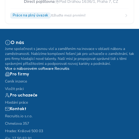
Direct pojišťovna
|
Pod Dráhou 1636/1, Praha 7, CZ
Práce na plný úvazek
Buďte mezi prvními!
O nás
Jsme společnost s jasnou vizí a zaměřením na inovace v oblasti náboru a
zaměstnanosti. Nabízíme komplexní řešení jak pro uchazeče o zaměstnání, tak
pro firmy hledající nové talenty. Naší misí je propojovat správné lidi s těmi
správnými příležitostmi a podporovat rozvoj kariéry a podnikání.
Více o náborovém software Recruitis
Pro firmy
Ceník inzerce
Vložit práci
Pro uchazeče
Hledání práce
Kontakt
Recruitis.io s.r.o.
Chmelova 357
Hradec Králové 500 03
ičo: 27 50 83 91