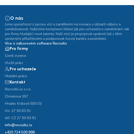
O nás
Jsme společnost s jasnou vizí a zaměřením na inovace v oblasti náboru a
zaměstnanosti. Nabízíme komplexní řešení jak pro uchazeče o zaměstnání, tak
pro firmy hledající nové talenty. Naší misí je propojovat správné lidi s těmi
správnými příležitostmi a podporovat rozvoj kariéry a podnikání.
Více o náborovém software Recruitis
Pro firmy
Ceník inzerce
Vložit práci
Pro uchazeče
Hledání práce
Kontakt
Recruitis.io s.r.o.
Chmelova 357
Hradec Králové 500 03
ičo: 27 50 83 91
dič: CZ 27 50 83 91
info@recruitis.io
+420 724 500 898