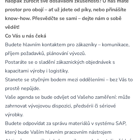
naopak zúročit své dosavadní zkušenosti? U nás máte
prostor pro obojí – ať už jdete od píky, nebo přinášíte
know-how. Přesvědčte se sami – dejte nám o sobě
vědět!
Co Vás u nás čeká
Budete hlavním kontaktem pro zákazníky – komunikace,
příjem požadavků, plánování vývozů.
Postaráte se o sladění zákaznických objednávek s
kapacitami výroby i logistiky.
Stanete se styčným bodem mezi odděleními – bez Vás to
prostě nepůjde.
Vaše agenda se bude odvíjet od Vašeho zaměření: může
zahrnovat vývojovou dispozici, předsérii či sériové
výrobky.
Budete odpovídat za správu materiálů v systému SAP,
který bude Vaším hlavním pracovním nástrojem