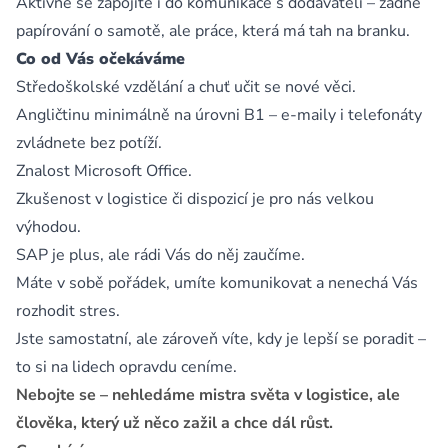
Aktivně se zapojíte i do komunikace s dodavateli – žádné
papírování o samotě, ale práce, která má tah na branku.
Co od Vás očekáváme
Středoškolské vzdělání a chuť učit se nové věci.
Angličtinu minimálně na úrovni B1 – e-maily i telefonáty
zvládnete bez potíží.
Znalost Microsoft Office.
Zkušenost v logistice či dispozicí je pro nás velkou
výhodou.
SAP je plus, ale rádi Vás do něj zaučíme.
Máte v sobě pořádek, umíte komunikovat a nenechá Vás
rozhodit stres.
Jste samostatní, ale zároveň víte, kdy je lepší se poradit –
to si na lidech opravdu ceníme.
Nebojte se – nehledáme mistra světa v logistice, ale
člověka, který už něco zažil a chce dál růst.